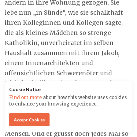
andern in ihre Wohnung gezogen. Sie
lebe nun „in Sünde“, wie sie schalkhaft
ihren Kolleginnen und Kollegen sagte,
die als kleines Mädchen so strenge
Katholikin, unverheiratet im selben
Haushalt zusammen mit ihrem Jakob,
einem Innenarchitekten und
offensichtlichen Schwerenöter und
Nichtkatholiker. Ein Seltsamer auch er, so
Cookie Notice
das Urteil von einigen, die ihn kannten.
Find out more
about how this website uses cookies
Ein merkwürdiger Kerl, so die Leute im
to enhance your browsing experience.
Haus und im Quartier. Aber er tat ja
Accept Cookies
niemandem etwas zuleid. Ein anständiger
Mensch. Und er grüsst doch jedes Mal so