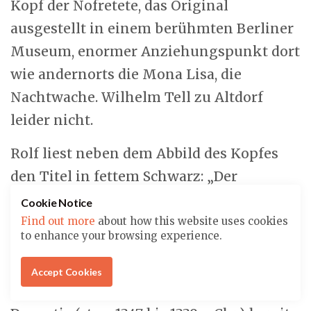
Kopf der Nofretete, das Original
ausgestellt in einem berühmten Berliner
Museum, enormer Anziehungspunkt dort
wie andernorts die Mona Lisa, die
Nachtwache. Wilhelm Tell zu Altdorf
leider nicht.
Rolf liest neben dem Abbild des Kopfes
den Titel in fettem Schwarz: „Der
geheimnisvolle Pharao: Tutanchamun.“
Cookie Notice
Und er erinnert sich mit Hilfe seines
Find out more
about how this website uses cookies
to enhance your browsing experience.
GROSSEN BROCKHAUS, 1977, der immer
noch in der Mitte seiner Bücherwand
Accept Cookies
steht, dass der ägyptische König der 18.